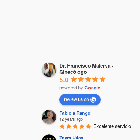
Dr. Francisco Malerva -
Ginecólogo
5.0
powered by
G
o
o
g
l
e
review us on
Fabiola Rangel
12 years ago
Excelente servicio
Zayra Urias