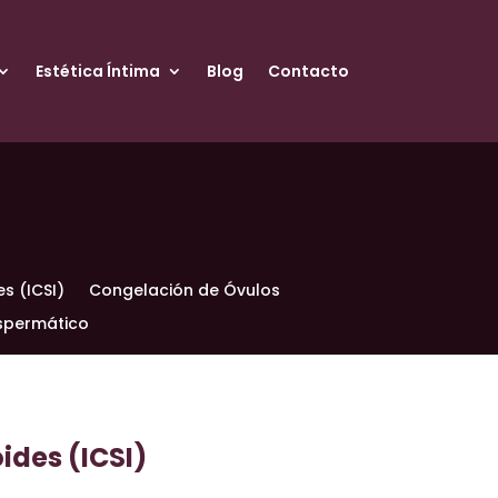
Estética Íntima
Blog
Contacto
s (ICSI)
Congelación de Óvulos
spermático
ides (ICSI)