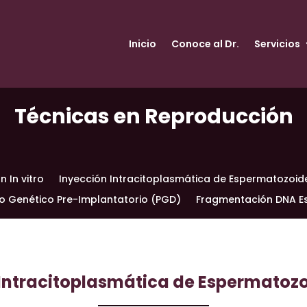
Inicio
Conoce al Dr.
Servicios
Técnicas en Reproducción
ón In vitro
Inyección Intracitoplasmática de Espermatozoide
o Genético Pre-Implantatorio (PGD)
Fragmentación DNA E
Intracitoplasmática de Espermatozo