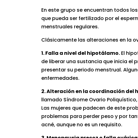
En este grupo se encuentran todos los
que pueda ser fertilizado por el espe
menstruales regulares.
Clásicamente las alteraciones en la ov
1. Falla a nivel del hipotálamo.
El hipo
de liberar una sustancia que inicia e
presentar su periodo menstrual. Alguna
enfermedades.
2. Alteración en la coordinación del 
llamado Síndrome Ovario Poliquístico,
Las mujeres que padecen de este pro
problemas para perder peso y por tan
acné, aunque no es un requisito.
3. Menopausia precoz o falla ováric