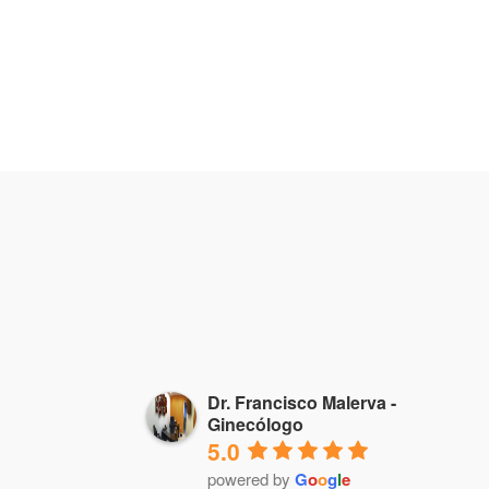
Dr. Francisco Malerva -
Ginecólogo
5.0
powered by
G
o
o
g
l
e