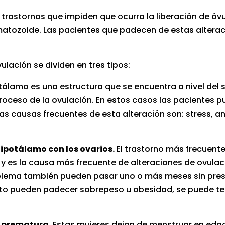
 trastornos que impiden que ocurra la liberación de óv
rmatozoide. Las pacientes que padecen de estas altera
ulación se dividen en tres tipos:
tálamo es una estructura que se encuentra a nivel del 
l proceso de la ovulación. En estos casos las pacientes
s causas frecuentes de esta alteración son: stress, ano
hipotálamo con los ovarios.
El trastorno más frecuente
 y es la causa más frecuente de alteraciones de ovula
blema también pueden pasar uno o más meses sin pres
to pueden padecer sobrepeso u obesidad, se puede tene
a prematura.
Estas mujeres dejan de menstruar en edad